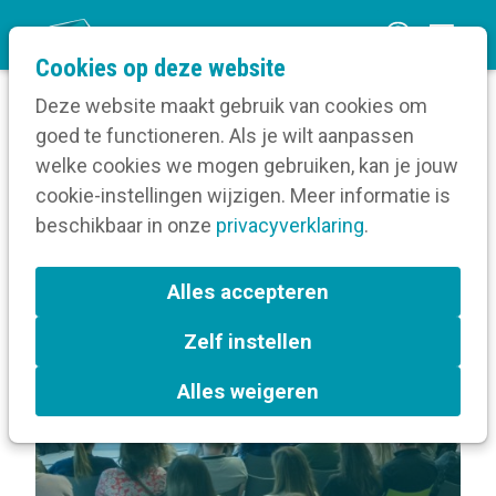
O
Cookies op deze website
p
Deze website maakt gebruik van cookies om
e
goed te functioneren. Als je wilt aanpassen
n
Volg een opleiding
welke cookies we mogen gebruiken, kan je jouw
Home
m
cookie-instellingen wijzigen. Meer informatie is
Locatie van Dag van de Digitale Communicatie
e
beschikbaar in onze
privacyverklaring
.
n
Terug naar bijeenkomsten-overzicht
u
Alles accepteren
Zelf instellen
Antwerpen
Alles weigeren