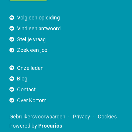
t
t
F
Volg een opleiding
o
o
n
Vind een antwoord
o
n
Stel je vraag
t
a
e
v
Zoek een job
r
i
n
g
Onze leden
a
a
Blog
v
t
i
Contact
i
g
o
Over Kortom
a
n
t
F
Gebruikersvoorwaarden
Privacy
Cookies
i
o
Powered by
Procurios
o