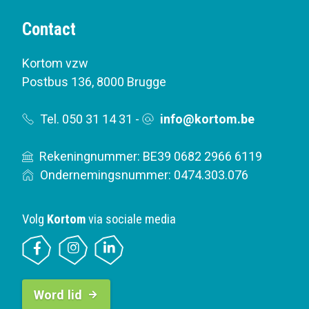
Contact
Kortom vzw
Postbus 136
,
8000 Brugge
Tel. 050 31 14 31
-
info@kortom.be
Rekeningnummer: BE39 0682 2966 6119
Ondernemingsnummer: 0474.303.076
Volg
Kortom
via sociale media
B
Word lid
u