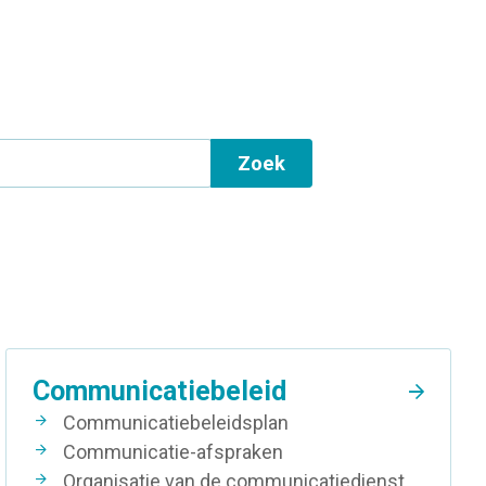
a
t
i
o
n
Zoek
Communicatiebeleid
Communicatiebeleidsplan
Communicatie-afspraken
Organisatie van de communicatiedienst