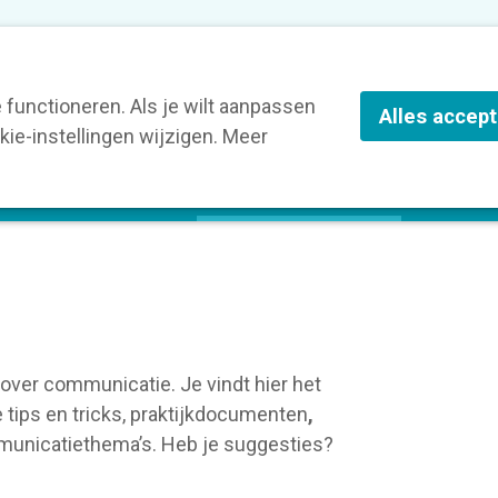
nze leden
Blog
Contact
Over Kortom
functioneren. Als je wilt aanpassen
Alles accep
ie-instellingen wijzigen. Meer
olg een opleiding
Verruim je kennis
St
 over communicatie.
Je vindt hier het
tips en tricks, praktijkdocumenten
,
ommunicatiethema’s. Heb je suggesties?