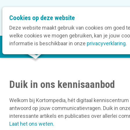
M
Cookies op deze website
Onze bedrijfsleden
O
e
t
Deze website maakt gebruik van cookies om goed te 
a
welke cookies we mogen gebruiken, kan je jouw cook
M
n
informatie is beschikbaar in onze
privacyverklaring
.
V
a
a
i
v
n
i
n
g
a
a
Duik in ons kennisaanbod
v
t
i
i
Welkom bij Kortompedia, hét digitaal
kenniscentrum
g
o
antwoord op jouw communicatievragen. Duik in onze 
a
n
interessante artikels en publicaties over allerlei c
t
Laat het ons weten.
i