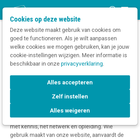
O
Cookies op deze website
p
Deze website maakt gebruik van cookies om
e
goed te functioneren. Als je wilt aanpassen
n
Gebruikersvoorwaarden
welke cookies we mogen gebruiken, kan je jouw
Home
m
cookie-instellingen wijzigen. Meer informatie is
e
beschikbaar in onze
privacyverklaring
.
Gebruikersvoorwaarden
n
u
Alles accepteren
Bedankt voor jouw bezoek aan
www.kortom.be!
Deze website is een realisatie van Kortom vzw.
Zelf instellen
Als vereniging voor overheids- en
socialprofitcommunicatie brengen we
Alles weigeren
communicatieprofessionals uit het vak samen
met kennis, het netwerk en opleiding. Wie
gebruik maakt van onze website, aanvaardt de