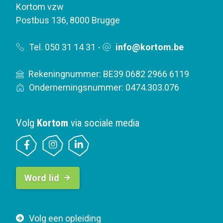
Kortom vzw
Postbus 136
,
8000 Brugge
Tel. 050 31 14 31
-
info@kortom.be
Rekeningnummer: BE39 0682 2966 6119
Ondernemingsnummer: 0474.303.076
Volg
Kortom
via sociale media
B
Word lid
u
t
t
F
Volg een opleiding
o