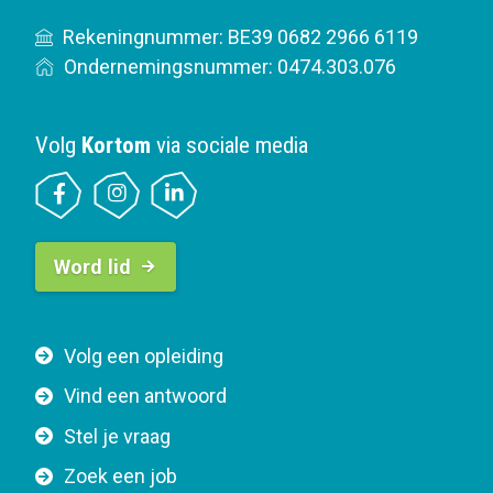
Rekeningnummer: BE39 0682 2966 6119
Ondernemingsnummer: 0474.303.076
Volg
Kortom
via sociale media
B
Word lid
u
t
t
F
Volg een opleiding
o
o
n
Vind een antwoord
o
n
Stel je vraag
t
a
e
v
Zoek een job