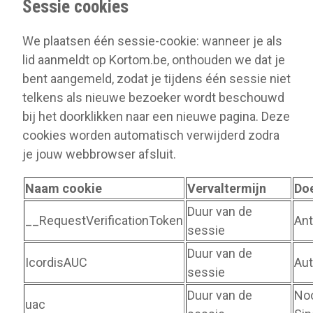
Sessie cookies
We plaatsen één sessie-cookie: wanneer je als
lid aanmeldt op Kortom.be, onthouden we dat je
bent aangemeld, zodat je tijdens één sessie niet
telkens als nieuwe bezoeker wordt beschouwd
bij het doorklikken naar een nieuwe pagina. Deze
cookies worden automatisch verwijderd zodra
je jouw webbrowser afsluit.
Naam cookie
Vervaltermijn
Do
Duur van de
__RequestVerificationToken
Ant
sessie
Duur van de
IcordisAUC
Aut
sessie
Duur van de
Noo
uac