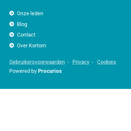
r
i
n
g
Onze leden
a
a
Blog
v
t
i
Contact
i
g
o
Over Kortom
a
n
t
F
Gebruikersvoorwaarden
Privacy
Cookies
i
o
Powered by
Procurios
o
o
n
t
e
r
B
o
t