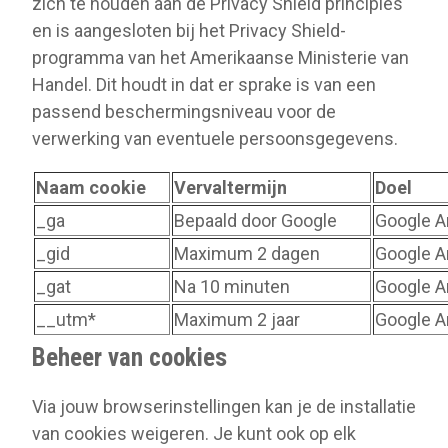
zich te houden aan de Privacy Shield principles
en is aangesloten bij het Privacy Shield-
programma van het Amerikaanse Ministerie van
Handel. Dit houdt in dat er sprake is van een
passend beschermingsniveau voor de
verwerking van eventuele persoonsgegevens.
Naam cookie
Vervaltermijn
Doel
_ga
Bepaald door Google
Google An
_gid
Maximum 2 dagen
Google An
_gat
Na 10 minuten
Google An
__utm*
Maximum 2 jaar
Google An
Beheer van cookies
Via jouw browserinstellingen kan je de installatie
van cookies weigeren. Je kunt ook op elk