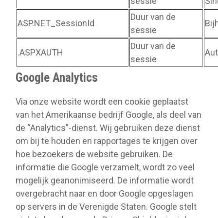
sessie
Sin
Duur van de
ASP.NET_SessionId
Bij
sessie
Duur van de
.ASPXAUTH
Aut
sessie
Google Analytics
Via onze website wordt een cookie geplaatst
van het Amerikaanse bedrijf Google, als deel van
de “Analytics”-dienst. Wij gebruiken deze dienst
om bij te houden en rapportages te krijgen over
hoe bezoekers de website gebruiken. De
informatie die Google verzamelt, wordt zo veel
mogelijk geanonimiseerd. De informatie wordt
overgebracht naar en door Google opgeslagen
op servers in de Verenigde Staten. Google stelt