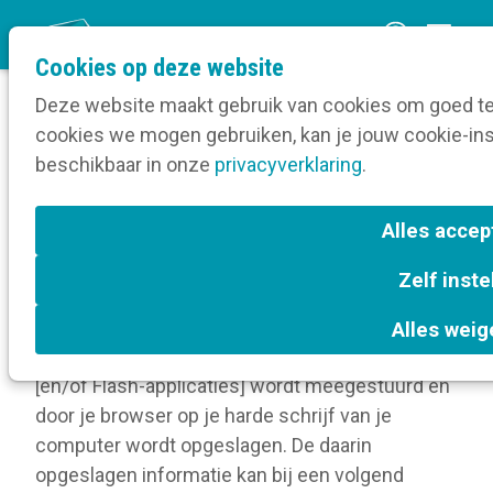
O
Cookies op deze website
p
Deze website maakt gebruik van cookies om goed te 
e
cookies we mogen gebruiken, kan je jouw cookie-inst
n
Cookies
beschikbaar in onze
Home
privacyverklaring
.
m
e
Cookie statement
Alles accep
n
Zelf inste
u
Wij maken op deze website gebruik van
cookies. Een cookie is een eenvoudig klein
Alles weig
bestandje dat met pagina’s van deze website
[en/of Flash-applicaties] wordt meegestuurd en
door je browser op je harde schrijf van je
computer wordt opgeslagen. De daarin
opgeslagen informatie kan bij een volgend