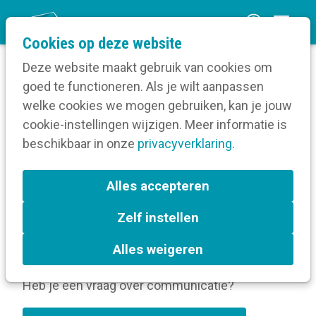
O
Cookies op deze website
p
Deze website maakt gebruik van cookies om
e
goed te functioneren. Als je wilt aanpassen
n
Contact
welke cookies we mogen gebruiken, kan je jouw
Home
m
cookie-instellingen wijzigen. Meer informatie is
e
beschikbaar in onze
privacyverklaring
.
Contact
n
u
Alles accepteren
Heb je een vraag over je lidmaatschap of over
onze activiteiten?
Zelf instellen
Raadpleeg onze FAQ's
Alles weigeren
Heb je een vraag over communicatie?