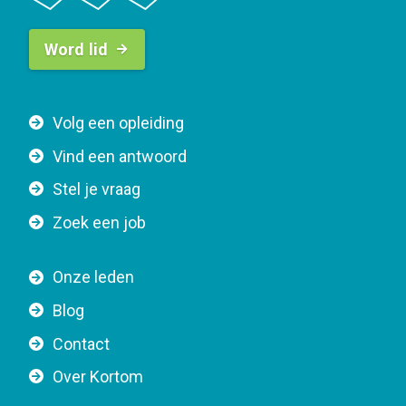
B
Word lid
u
t
t
F
Volg een opleiding
o
o
n
Vind een antwoord
o
n
Stel je vraag
t
a
e
v
Zoek een job
r
i
n
g
Onze leden
a
a
Blog
v
t
i
Contact
i
g
o
Over Kortom
a
n