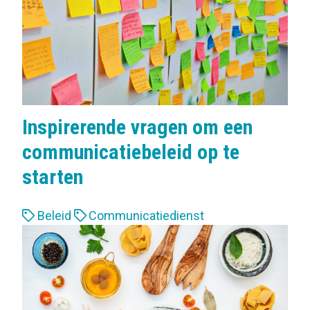
s
:
Inspirerende vragen om een
communicatiebeleid op te
starten
L
Beleid
Communicatiedienst
a
b
e
l
s