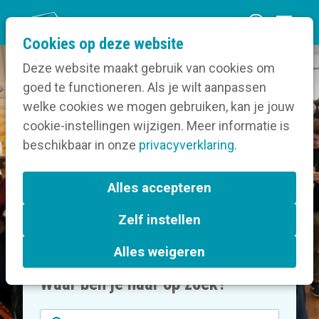
O
Cookies op deze website
p
Deze website maakt gebruik van cookies om
e
goed te functioneren. Als je wilt aanpassen
Vereniging voor overheids- en
n
welke cookies we mogen gebruiken, kan je jouw
socialprofitcommunicatie
m
cookie-instellingen wijzigen. Meer informatie is
e
beschikbaar in onze
privacyverklaring
.
n
u
Alles accepteren
Zelf instellen
Alles weigeren
Waar ben je naar op zoek?
Zoekveld