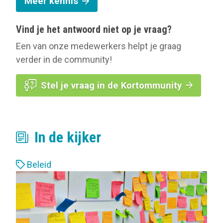
Meer kennis
Vind je het antwoord niet op je vraag?
Een van onze medewerkers helpt je graag
verder in de community!
Stel je vraag in de Kortommunity
In de kijker
L
Beleid
a
b
e
l