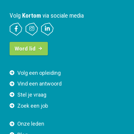
Volg
Kortom
via sociale media
B
Word lid
u
t
t
F
Volg een opleiding
o
o
n
Vind een antwoord
o
n
Stel je vraag
t
a
e
v
Zoek een job
r
i
n
g
Onze leden
a
a