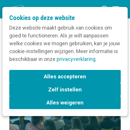
O
Cookies op deze website
p
Deze website maakt gebruik van cookies om
e
goed te functioneren. Als je wilt aanpassen
n
Volg een opleiding
welke cookies we mogen gebruiken, kan je jouw
Home
m
cookie-instellingen wijzigen. Meer informatie is
Over Dag van de Digitale Communicatie
e
beschikbaar in onze
privacyverklaring
.
n
Terug naar bijeenkomsten-overzicht
u
Alles accepteren
Zelf instellen
Antwerpen
Alles weigeren