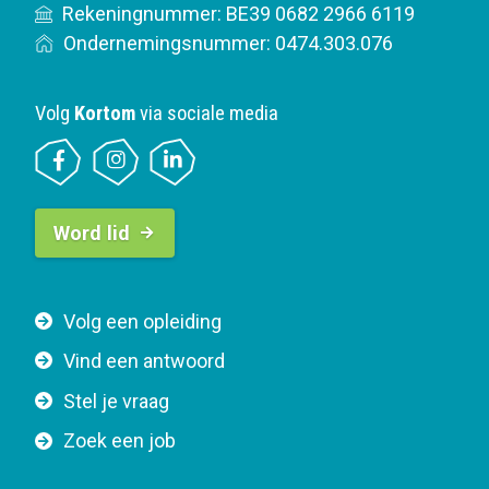
Rekeningnummer: BE39 0682 2966 6119
Ondernemingsnummer: 0474.303.076
Volg
Kortom
via sociale media
B
Word lid
u
t
t
F
Volg een opleiding
o
o
n
Vind een antwoord
o
n
Stel je vraag
t
a
e
v
Zoek een job
r
i