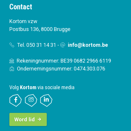
Contact
Kortom vzw
Postbus 136
,
8000 Brugge
Tel. 050 31 14 31
-
info@kortom.be
Rekeningnummer: BE39 0682 2966 6119
Ondernemingsnummer: 0474.303.076
Volg
Kortom
via sociale media
B
Word lid
u
t