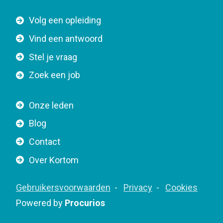
t
F
Volg een opleiding
o
o
n
Vind een antwoord
o
n
Stel je vraag
t
a
e
v
Zoek een job
r
i
n
g
Onze leden
a
a
Blog
v
t
i
Contact
i
g
o
Over Kortom
a
n
t
F
Gebruikersvoorwaarden
Privacy
Cookies
i
o
Powered by
Procurios
o
o
n