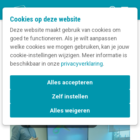
O
Cookies op deze website
p
Deze website maakt gebruik van cookies om
e
goed te functioneren. Als je wilt aanpassen
n
Volg een opleiding
welke cookies we mogen gebruiken, kan je jouw
Home
m
cookie-instellingen wijzigen. Meer informatie is
Sprekers bij Een strategisch plan voor jouw
e
beschikbaar in onze
interne communicatie
privacyverklaring
.
n
u
Terug naar bijeenkomsten-overzicht
Alles accepteren
Zelf instellen
In de kijker
Gent
Alles weigeren
Interne communicatiestrategie