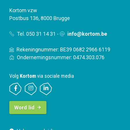
Kortom vzw
Postbus 136
,
8000 Brugge
Tel. 050 31 14 31
-
info@kortom.be
Rekeningnummer: BE39 0682 2966 6119
Ondernemingsnummer: 0474.303.076
Volg
Kortom
via sociale media
B
Word lid
u
t
t
F