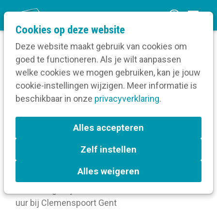
O
Cookies op deze website
p
Deze website maakt gebruik van cookies om
e
goed te functioneren. Als je wilt aanpassen
n
Volg een opleiding
welke cookies we mogen gebruiken, kan je jouw
Home
m
cookie-instellingen wijzigen. Meer informatie is
Meer over deze opleiding
e
beschikbaar in onze
privacyverklaring
.
n
Een strategisch plan
u
Alles accepteren
voor jouw interne
Zelf instellen
communicatie
Alles weigeren
donderdag 11 juni 2026 van 09:30 uur tot 16:30
uur
bij
Clemenspoort Gent