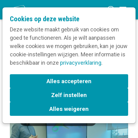
O
Cookies op deze website
p
Deze website maakt gebruik van cookies om
e
goed te functioneren. Als je wilt aanpassen
n
Volg een opleiding
welke cookies we mogen gebruiken, kan je jouw
Home
m
cookie-instellingen wijzigen. Meer informatie is
Locatie van Een strategisch plan voor jouw
e
beschikbaar in onze
interne communicatie
privacyverklaring
.
n
u
Terug naar bijeenkomsten-overzicht
Alles accepteren
Zelf instellen
In de kijker
Gent
Alles weigeren
Interne communicatiestrategie