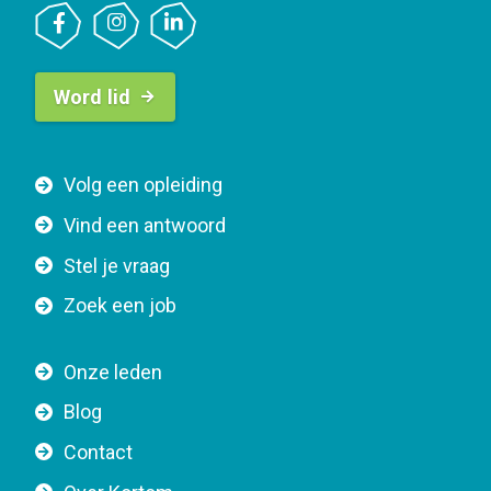
B
Word lid
u
t
t
F
Volg een opleiding
o
o
n
Vind een antwoord
o
n
Stel je vraag
t
a
e
v
Zoek een job
r
i
n
g
Onze leden
a
a
Blog
v
t
i
Contact
i
g
o