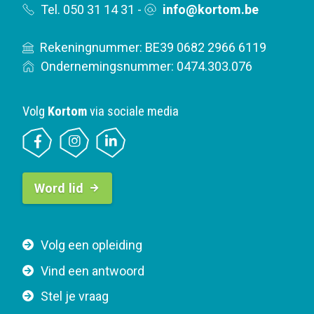
Tel. 050 31 14 31
-
info@kortom.be
Rekeningnummer: BE39 0682 2966 6119
Ondernemingsnummer: 0474.303.076
Volg
Kortom
via sociale media
B
Word lid
u
t
t
F
Volg een opleiding
o
o
n
Vind een antwoord
o
n
Stel je vraag
t
a