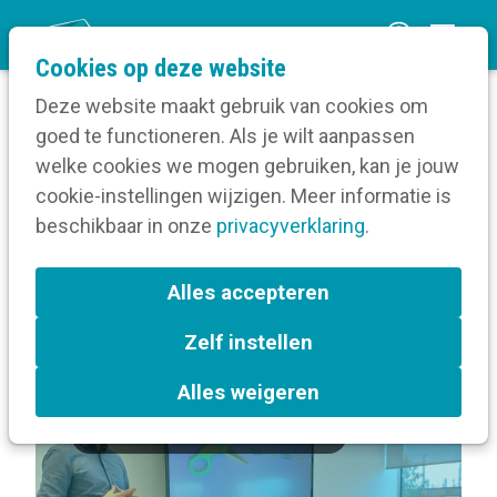
O
Cookies op deze website
p
Deze website maakt gebruik van cookies om
e
goed te functioneren. Als je wilt aanpassen
n
Volg een opleiding
welke cookies we mogen gebruiken, kan je jouw
Home
m
cookie-instellingen wijzigen. Meer informatie is
Over Een strategisch plan voor jouw interne
e
beschikbaar in onze
communicatie
privacyverklaring
.
n
u
Terug naar bijeenkomsten-overzicht
Alles accepteren
Zelf instellen
In de kijker
Gent
Alles weigeren
Interne communicatiestrategie