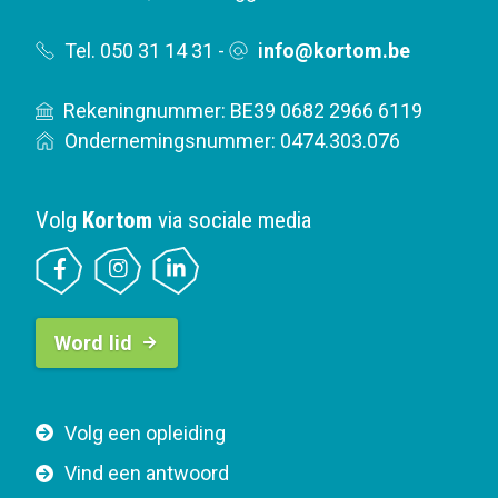
Tel. 050 31 14 31
-
info@kortom.be
Rekeningnummer: BE39 0682 2966 6119
Ondernemingsnummer: 0474.303.076
Volg
Kortom
via sociale media
B
Word lid
u
t
t
F
Volg een opleiding
o
o
n
Vind een antwoord
o
n