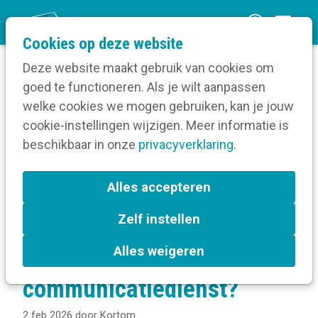
O
Cookies op deze website
p
Deze website maakt gebruik van cookies om
e
goed te functioneren. Als je wilt aanpassen
n
Verruim je kennis
welke cookies we mogen gebruiken, kan je jouw
Home
m
cookie-instellingen wijzigen. Meer informatie is
Communicatiebeleid
e
beschikbaar in onze
Communicatiebeleidsplan
privacyverklaring
.
n
Hoe werk je samen met vrijwilligers in je
communicatiedienst?
u
Alles accepteren
Zelf instellen
Hoe werk je samen met
Alles weigeren
vrijwilligers in je
communicatiedienst?
2 feb 2026
door
Kortom