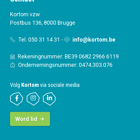
Kortom vzw
Postbus 136
,
8000 Brugge
Tel. 050 31 14 31
-
info@kortom.be
Rekeningnummer: BE39 0682 2966 6119
Ondernemingsnummer: 0474.303.076
Volg
Kortom
via sociale media
B
Word lid
u
t
t