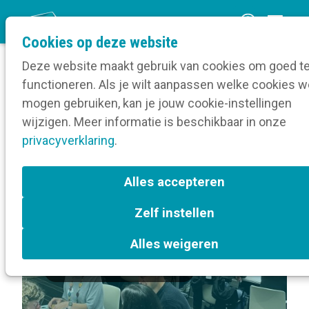
O
Cookies op deze website
p
Deze website maakt gebruik van cookies om goed t
e
functioneren. Als je wilt aanpassen welke cookies w
n
Volg een opleiding
mogen gebruiken, kan je jouw cookie-instellingen
Home
m
wijzigen. Meer informatie is beschikbaar in onze
Over Masterclass Veranderingsmanagement
e
privacyverklaring
voor communicatieverantwoordelijken
.
n
u
Terug naar bijeenkomsten-overzicht
Alles accepteren
Zelf instellen
In de kijker
Brussel
Alles weigeren
veranderingsmanagement