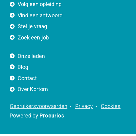
F
Volg een opleiding
o
o
n
Vind een antwoord
o
n
Stel je vraag
t
a
e
v
Zoek een job
r
i
n
g
Onze leden
a
a
Blog
v
t
i
Contact
i
g
o
Over Kortom
a
n
t
F
Gebruikersvoorwaarden
Privacy
Cookies
i
o
Powered by
Procurios
o
o
n
t