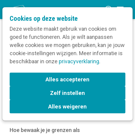
O
Cookies op deze website
p
Deze website maakt gebruik van cookies om
e
goed te functioneren. Als je wilt aanpassen
n
Verruim je kennis
welke cookies we mogen gebruiken, kan je jouw
Home
m
cookie-instellingen wijzigen. Meer informatie is
Communicatiebeleid
e
beschikbaar in onze
Communicatiebeleidsplan
privacyverklaring
.
n
Hoe leer je nee zeggen als ja-zegger?
u
Alles accepteren
Hoe leer je nee zeggen als
Zelf instellen
ja-zegger?
Alles weigeren
28 aug 2025
door
Kortom
Hoe bewaak je je grenzen als