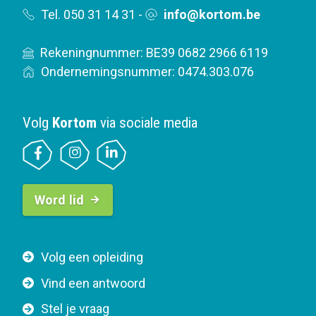
Tel. 050 31 14 31
-
info@kortom.be
Rekeningnummer: BE39 0682 2966 6119
Ondernemingsnummer: 0474.303.076
Volg
Kortom
via sociale media
B
Word lid
u
t
t
F
Volg een opleiding
o
o
n
Vind een antwoord
o
n
Stel je vraag
t
a