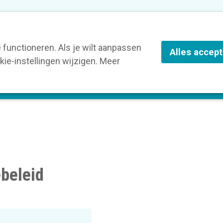
nze leden
Blog
Contact
Over Kortom
functioneren. Als je wilt aanpassen
Alles accep
ie-instellingen wijzigen. Meer
olg een opleiding
Verruim je kennis
St
beleid