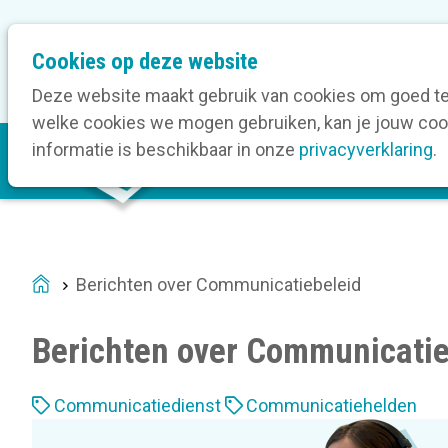
M
Cookies op deze website
Onze bedrijfsleden
O
e
t
Deze website maakt gebruik van cookies om goed te 
a
welke cookies we mogen gebruiken, kan je jouw cook
M
n
informatie is beschikbaar in onze
privacyverklaring
.
V
a
a
i
v
n
i
n
g
a
a
Berichten over Communicatiebeleid
Home
v
t
i
i
Berichten over Communicatie
g
o
a
n
L
t
Communicatiedienst
Communicatiehelden
a
i