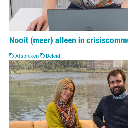
Nooit (meer) alleen in crisiscom
L
Afspraken
Beleid
a
b
e
l
s
: