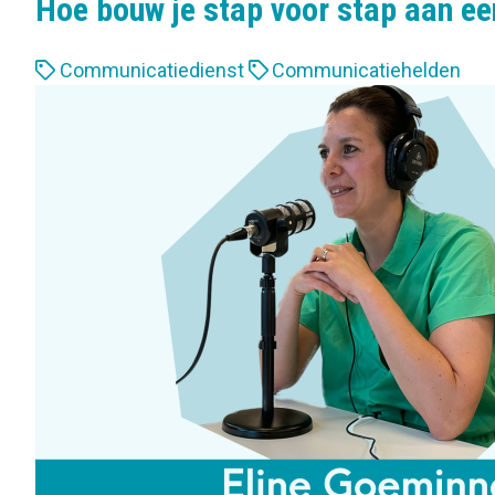
Hoe bouw je stap voor stap aan ee
L
Communicatiedienst
Communicatiehelden
a
b
e
l
s
: