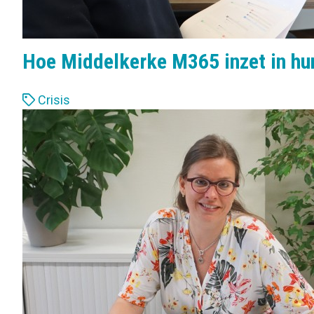
Hoe Middelkerke M365 inzet in hu
L
Crisis
a
b
e
l
s
: