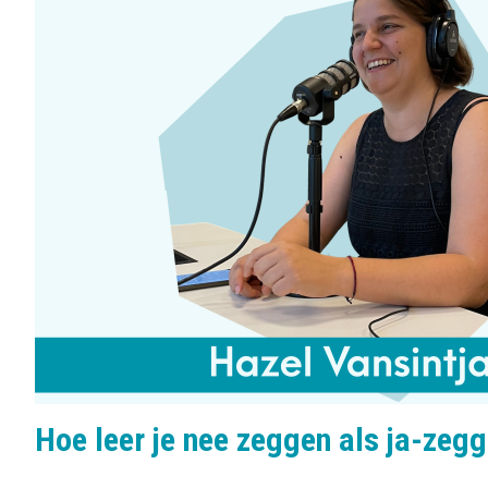
b
o
e
n
l
s
:
Hoe leer je nee zeggen als ja-zegg