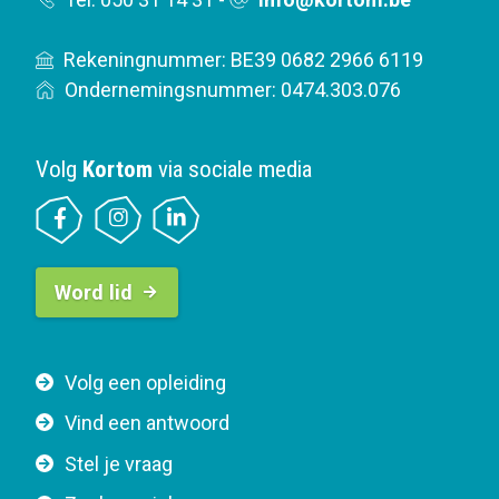
Rekeningnummer: BE39 0682 2966 6119
Ondernemingsnummer: 0474.303.076
Volg
Kortom
via sociale media
B
Word lid
u
t
t
F
Volg een opleiding
o
o
n
Vind een antwoord
o
n
Stel je vraag
t
a
e