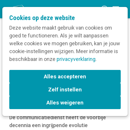
O
Cookies op deze website
p
Deze website maakt gebruik van cookies om
e
goed te functioneren. Als je wilt aanpassen
n
Blog
welke cookies we mogen gebruiken, kan je jouw
Home
m
cookie-instellingen wijzigen. Meer informatie is
Welke evolutie onderging de
e
beschikbaar in onze
communicatiedienst?
privacyverklaring
.
n
u
Welke evolutie onderging
Alles accepteren
de communicatiedienst?
Zelf instellen
28 december 2021
Alles weigeren
De communicatiedienst heeft de voorbije
decennia een ingrijpende evolutie