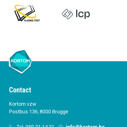
Contact
Kortom vzw
Postbus 136
,
8000 Brugge
Tel. 050 31 14 31
-
info@kortom.be