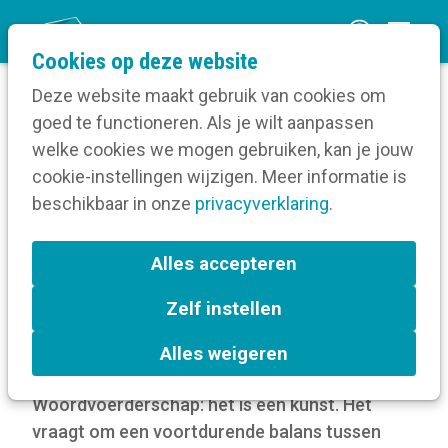
O
Cookies op deze website
p
Deze website maakt gebruik van cookies om
e
goed te functioneren. Als je wilt aanpassen
n
Verruim je kennis
Pers en media
welke cookies we mogen gebruiken, kan je jouw
Home
m
cookie-instellingen wijzigen. Meer informatie is
Inleiding tot perscommunicatie
e
beschikbaar in onze
Woordvoerders aan het woord
privacyverklaring
.
n
u
Woordvoerders aan het
Alles accepteren
woord
Zelf instellen
9 mrt 2026
door
Kortom
Alles weigeren
Woordvoerderschap: het is een kunst. Het
vraagt om een voortdurende balans tussen