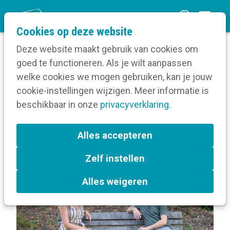
O
Cookies op deze website
p
Deze website maakt gebruik van cookies om
e
goed te functioneren. Als je wilt aanpassen
n
Berichten over Sociale media
welke cookies we mogen gebruiken, kan je jouw
Home
m
cookie-instellingen wijzigen. Meer informatie is
e
beschikbaar in onze
privacyverklaring
.
Berichten over Sociale
n
media
u
Alles accepteren
Zelf instellen
L
Instagram
a
Alles weigeren
b
e
l
s