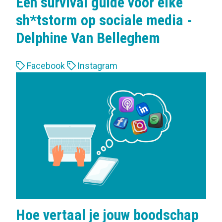
Een survival guide voor elke
sh*tstorm op sociale media -
Delphine Van Belleghem
L
Facebook
Instagram
a
b
e
l
s
:
Hoe vertaal je jouw boodschap