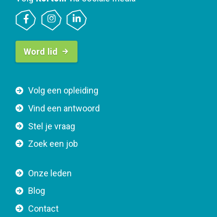
B
Word lid
u
t
t
F
Volg een opleiding
o
o
n
Vind een antwoord
o
n
Stel je vraag
t
a
e
v
Zoek een job
r
i
n
g
Onze leden
a
a
Blog
v
t
i
Contact
i