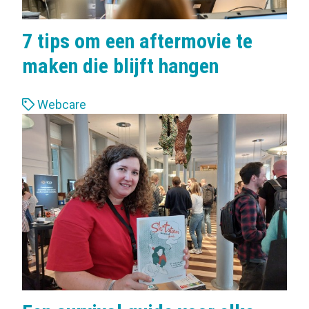
7 tips om een aftermovie te
maken die blijft hangen
L
Webcare
a
b
e
l
s
: