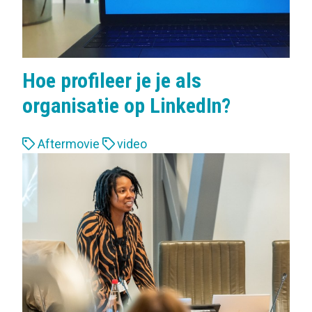
Hoe profileer je je als
organisatie op LinkedIn?
L
Aftermovie
video
a
b
e
l
s
: