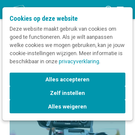
O
Cookies op deze website
p
Deze website maakt gebruik van cookies om
e
goed te functioneren. Als je wilt aanpassen
n
Volg een opleiding
welke cookies we mogen gebruiken, kan je jouw
Home
m
cookie-instellingen wijzigen. Meer informatie is
Over Media- en cameratraining
e
beschikbaar in onze
privacyverklaring
.
n
Terug naar bijeenkomsten-overzicht
u
Alles accepteren
Zelf instellen
In de kijker
Pers
Brussel
Alles weigeren