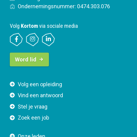
Ondernemingsnummer: 0474.303.076
Volg
Kortom
via sociale media
B
Word lid
u
t
t
F
Volg een opleiding
o
o
n
Vind een antwoord
o
n
Stel je vraag
t
a
e
v
Zoek een job
r
i
n
g
Onze leden