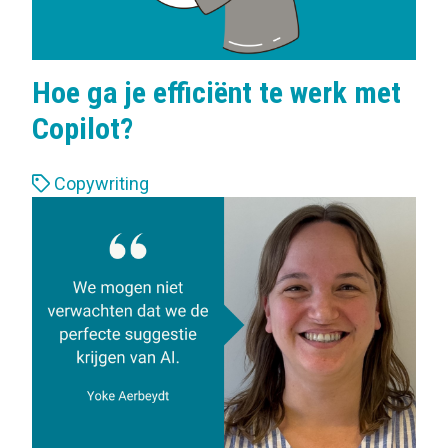
Hoe ga je efficiënt te werk met
Copilot?
L
Copywriting
a
b
e
l
s
: