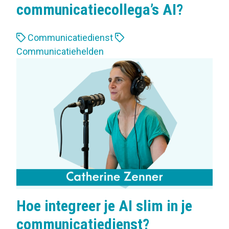
communicatiecollega’s AI?
L
Communicatiedienst
a
Communicatiehelden
b
e
l
s
:
Hoe integreer je AI slim in je
communicatiedienst?