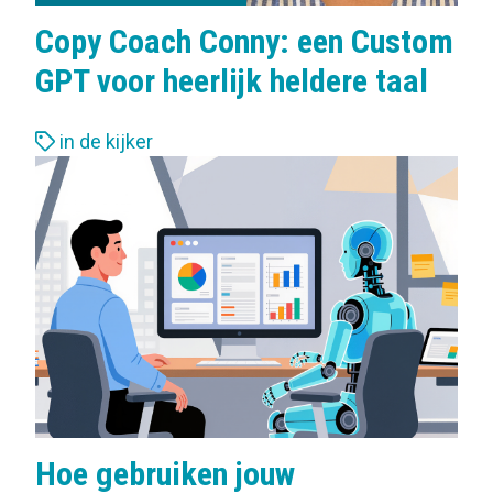
Copy Coach Conny: een Custom
GPT voor heerlijk heldere taal
L
in de kijker
a
b
e
l
s
:
Hoe gebruiken jouw