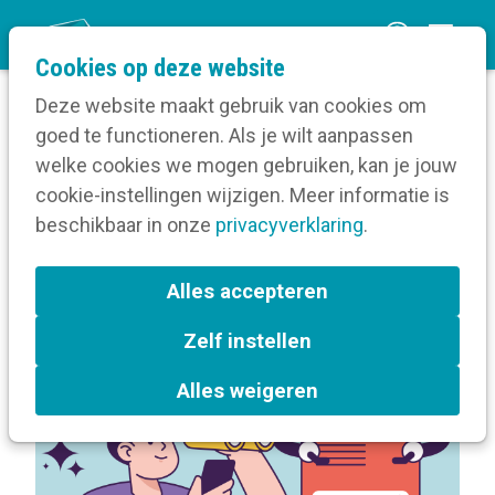
O
Cookies op deze website
p
Deze website maakt gebruik van cookies om
e
goed te functioneren. Als je wilt aanpassen
n
Berichten over Artificiële intelligentie
welke cookies we mogen gebruiken, kan je jouw
Home
m
cookie-instellingen wijzigen. Meer informatie is
e
beschikbaar in onze
privacyverklaring
.
Berichten over Artificiële
n
intelligentie
u
Alles accepteren
Zelf instellen
Alles weigeren