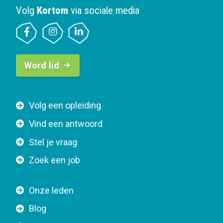
Volg
Kortom
via sociale media
B
Word lid
u
t
t
F
Volg een opleiding
o
o
n
Vind een antwoord
o
n
Stel je vraag
t
a
e
v
Zoek een job
r
i
n
g
Onze leden
a
a
Blog
v
t