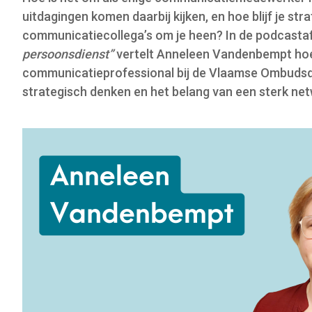
o
uitdagingen komen daarbij kijken, en hoe blijf je s
n
communicatiecollega’s om je heen? In de podcasta
persoonsdienst”
vertelt Anneleen Vandenbempt hoe z
communicatieprofessional bij de Vlaamse Ombudsdi
strategisch denken en het belang van een sterk net