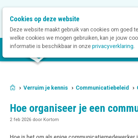
M
Cookies op deze website
Onze bedrijfsleden
O
e
t
Deze website maakt gebruik van cookies om goed te 
a
welke cookies we mogen gebruiken, kan je jouw cook
M
n
informatie is beschikbaar in onze
privacyverklaring
.
V
a
a
i
v
n
i
n
g
a
a
Verruim je kennis
Communicatiebeleid
Home
v
t
i
i
Hoe organiseer je een commu
g
o
a
n
2 feb 2026
door
Kortom
t
i
Hoe is het om als enige communicatiemedewerker i