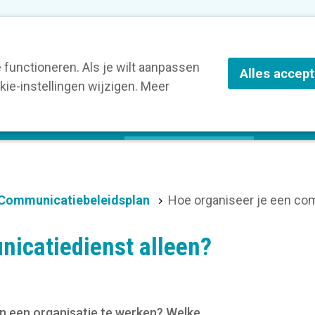
nze leden
Blog
Contact
Over Kortom
functioneren. Als je wilt aanpassen
Alles accep
ie-instellingen wijzigen. Meer
olg een opleiding
Verruim je kennis
St
Communicatiebeleidsplan
Hoe organiseer je een co
nicatiedienst alleen?
n een organisatie te werken? Welke