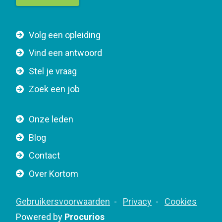
t
t
F
Volg een opleiding
o
o
n
Vind een antwoord
o
n
Stel je vraag
t
a
e
v
Zoek een job
r
i
n
g
Onze leden
a
a
Blog
v
t
i
Contact
i
g
o
Over Kortom
a
n
t
F
Gebruikersvoorwaarden
Privacy
Cookies
i
o
Powered by
Procurios
o