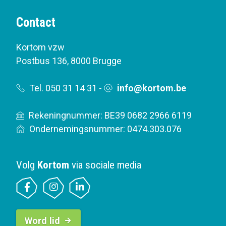
Contact
Kortom vzw
Postbus 136
,
8000 Brugge
Tel. 050 31 14 31
-
info@kortom.be
Rekeningnummer: BE39 0682 2966 6119
Ondernemingsnummer: 0474.303.076
Volg
Kortom
via sociale media
B
Word lid
u