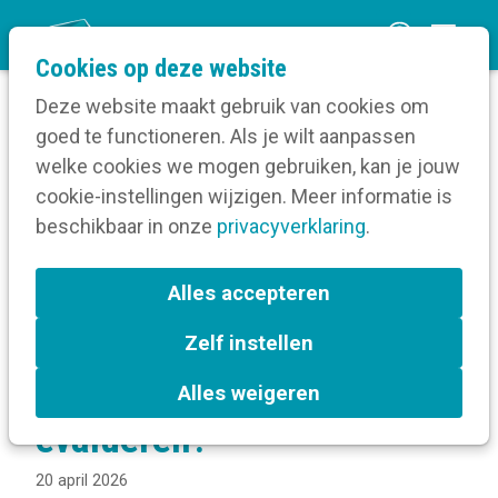
O
Cookies op deze website
p
Deze website maakt gebruik van cookies om
e
goed te functioneren. Als je wilt aanpassen
n
Blog
welke cookies we mogen gebruiken, kan je jouw
Home
m
cookie-instellingen wijzigen. Meer informatie is
Welke KPI’s kan je gebruiken om je online
e
beschikbaar in onze
communicatie te evalueren?
privacyverklaring
.
n
u
Welke KPI’s kan je
Alles accepteren
gebruiken om je online
Zelf instellen
communicatie te
Alles weigeren
evalueren?
20 april 2026