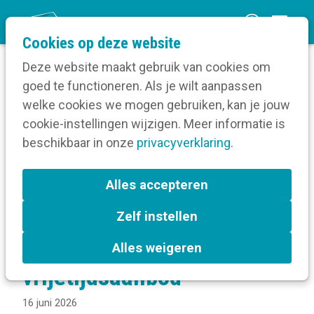
O
Cookies op deze website
p
Deze website maakt gebruik van cookies om
e
goed te functioneren. Als je wilt aanpassen
n
Blog
welke cookies we mogen gebruiken, kan je jouw
Home
m
cookie-instellingen wijzigen. Meer informatie is
Starten met UiT-communicatie: zo bereik je
e
beschikbaar in onze
meer mensen voor jouw vrijetijdsaanbod
privacyverklaring
.
n
u
Starten met UiT-
Alles accepteren
communicatie: zo bereik je
Zelf instellen
meer mensen voor jouw
Alles weigeren
vrijetijdsaanbod
16 juni 2026