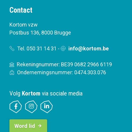
Contact
Kortom vzw
Postbus 136
,
8000 Brugge
Tel. 050 31 14 31
-
info@kortom.be
Rekeningnummer: BE39 0682 2966 6119
Ondernemingsnummer: 0474.303.076
Volg
Kortom
via sociale media
B
Word lid
u