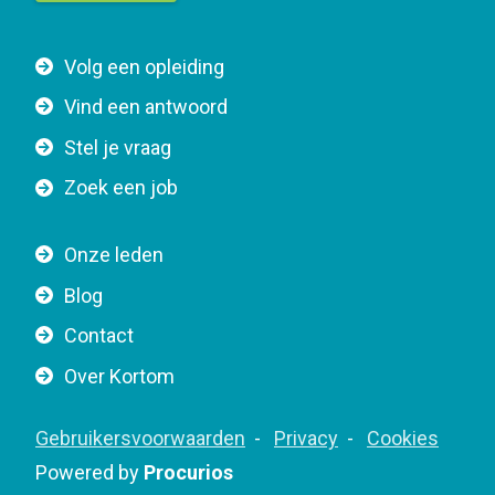
t
t
F
Volg een opleiding
o
o
n
Vind een antwoord
o
n
Stel je vraag
t
a
e
v
Zoek een job
r
i
n
g
Onze leden
a
a
Blog
v
t
i
Contact
i
g
o
Over Kortom
a
n
t
F
Gebruikersvoorwaarden
Privacy
Cookies
i
o
Powered by
Procurios
o