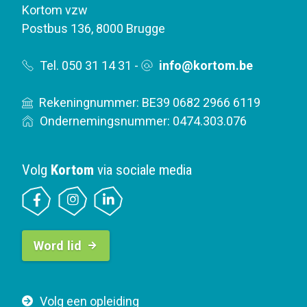
Kortom vzw
Postbus 136
,
8000 Brugge
Tel. 050 31 14 31
-
info@kortom.be
Rekeningnummer: BE39 0682 2966 6119
Ondernemingsnummer: 0474.303.076
Volg
Kortom
via sociale media
B
Word lid
u
t
t
F
Volg een opleiding
o