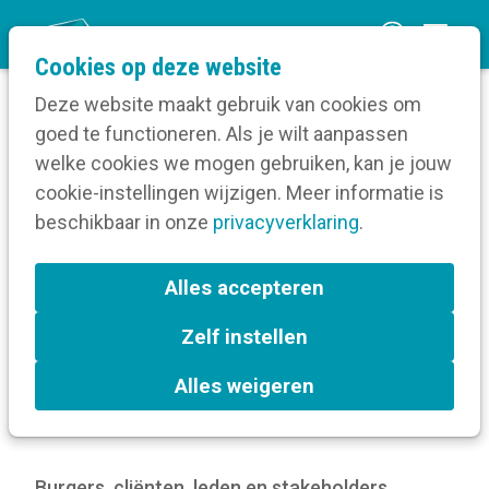
O
Cookies op deze website
p
Deze website maakt gebruik van cookies om
e
goed te functioneren. Als je wilt aanpassen
n
Blog
welke cookies we mogen gebruiken, kan je jouw
Home
m
cookie-instellingen wijzigen. Meer informatie is
Waar houd je rekening mee bij
e
beschikbaar in onze
participatiecommunicatie?
privacyverklaring
.
n
u
Waar houd je rekening
Alles accepteren
mee bij
Zelf instellen
participatiecommunicatie?
Alles weigeren
9 juni 2026
Burgers, cliënten, leden en stakeholders