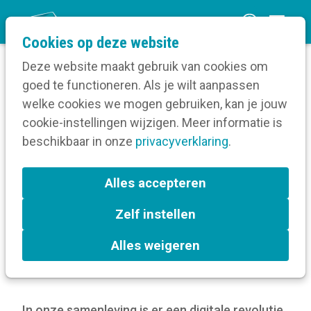
O
Cookies op deze website
p
Deze website maakt gebruik van cookies om
e
goed te functioneren. Als je wilt aanpassen
n
Blog
welke cookies we mogen gebruiken, kan je jouw
Home
m
cookie-instellingen wijzigen. Meer informatie is
Waarom is het belangrijk om in te zetten op
e
beschikbaar in onze
digitale inclusie?
privacyverklaring
.
n
u
Waarom is het belangrijk
Alles accepteren
om in te zetten op digitale
Zelf instellen
inclusie?
Alles weigeren
25 juli 2024
In onze samenleving is er een digitale revolutie