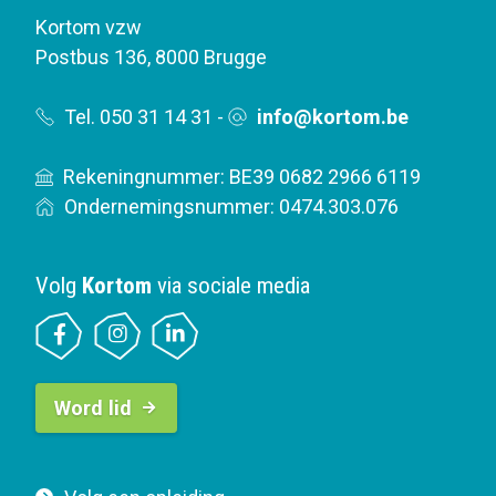
Kortom vzw
Postbus 136
,
8000 Brugge
Tel. 050 31 14 31
-
info@kortom.be
Rekeningnummer: BE39 0682 2966 6119
Ondernemingsnummer: 0474.303.076
Volg
Kortom
via sociale media
B
Word lid
u
t
t
F