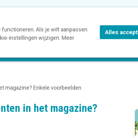
nze leden
Blog
Contact
Over Kortom
functioneren. Als je wilt aanpassen
Alles accep
ie-instellingen wijzigen. Meer
olg een opleiding
Verruim je kennis
St
het magazine? Enkele voorbeelden
enten in het magazine?