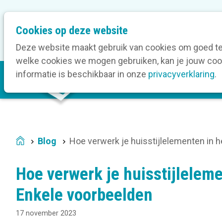
M
Cookies op deze website
Onze bedrijfsleden
O
e
t
Deze website maakt gebruik van cookies om goed te 
a
welke cookies we mogen gebruiken, kan je jouw cook
M
n
informatie is beschikbaar in onze
privacyverklaring
.
V
a
a
i
v
n
i
n
g
a
a
Blog
Hoe verwerk je huisstijlelementen in 
Home
v
t
i
i
Hoe verwerk je huisstijlelem
g
o
a
Enkele voorbeelden
n
t
17 november 2023
i