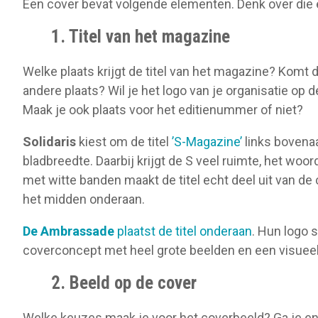
Een cover bevat volgende elementen. Denk over die 
1. Titel van het magazine
Welke plaats krijgt de titel van het magazine? Komt d
andere plaats? Wil je het logo van je organisatie op 
Maak je ook plaats voor het editienummer of niet?
Solidaris
kiest om de titel
’S-Magazine’
links bovenaa
bladbreedte. Daarbij krijgt de S veel ruimte, het woo
met witte banden maakt de titel echt deel uit van de co
het midden onderaan.
De
Ambrassade
plaatst de titel onderaan
. Hun logo 
coverconcept met heel grote beelden en een visuee
2. Beeld op de cover
Welke keuzes maak je voor het coverbeeld? Ga je enke