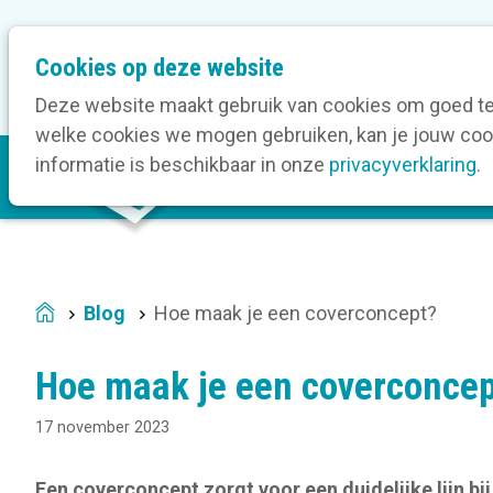
M
Cookies op deze website
Onze bedrijfsleden
O
e
t
Deze website maakt gebruik van cookies om goed te 
a
welke cookies we mogen gebruiken, kan je jouw cook
M
n
informatie is beschikbaar in onze
privacyverklaring
.
V
a
a
i
v
n
i
n
g
a
a
Blog
Hoe maak je een coverconcept?
Home
v
t
i
i
Hoe maak je een coverconce
g
o
a
n
17 november 2023
t
i
Een coverconcept zorgt voor een duidelijke lijn bij