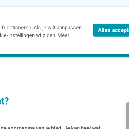
nze leden
Blog
Contact
Over Kortom
functioneren. Als je wilt aanpassen
Alles accep
ie-instellingen wijzigen. Meer
olg een opleiding
Verruim je kennis
St
pt?
 de voorpagina van je blad. Je kan heel wat