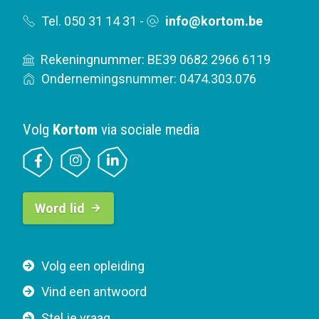
Tel. 050 31 14 31
-
info@kortom.be
Rekeningnummer: BE39 0682 2966 6119
Ondernemingsnummer: 0474.303.076
Volg
Kortom
via sociale media
B
Word lid
u
t
t
F
Volg een opleiding
o
o
n
Vind een antwoord
o
n
Stel je vraag