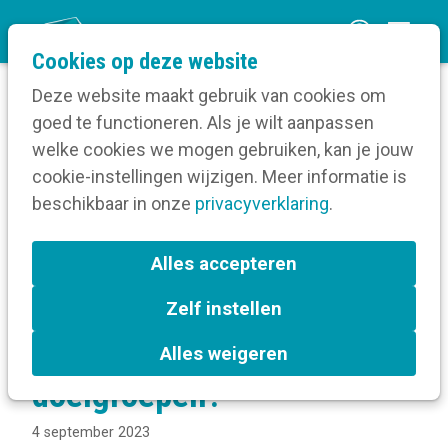
O
Cookies op deze website
p
Deze website maakt gebruik van cookies om
e
goed te functioneren. Als je wilt aanpassen
n
Blog
welke cookies we mogen gebruiken, kan je jouw
Home
m
cookie-instellingen wijzigen. Meer informatie is
Hoe begin je aan communicatie voor moeilijk
e
beschikbaar in onze
bereikbare doelgroepen?
privacyverklaring
.
n
u
Hoe begin je aan
Alles accepteren
communicatie voor
Zelf instellen
moeilijk bereikbare
Alles weigeren
doelgroepen?
4 september 2023