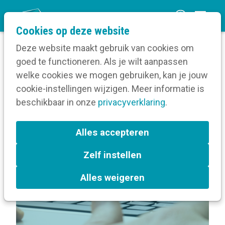
O
Cookies op deze website
p
Deze website maakt gebruik van cookies om
e
goed te functioneren. Als je wilt aanpassen
n
Volg een opleiding
welke cookies we mogen gebruiken, kan je jouw
Home
m
cookie-instellingen wijzigen. Meer informatie is
Over Collegagroep Website in een centrumstad
e
beschikbaar in onze
privacyverklaring
.
n
Terug naar bijeenkomsten-overzicht
u
Alles accepteren
Zelf instellen
Website
Antwerpen
Alles weigeren