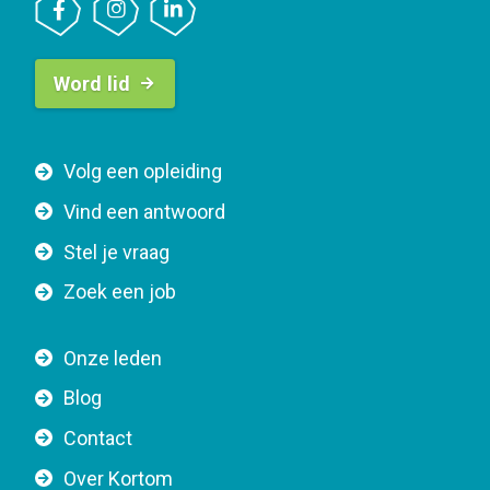
B
Word lid
u
t
t
F
Volg een opleiding
o
o
n
Vind een antwoord
o
n
Stel je vraag
t
a
e
v
Zoek een job
r
i
n
g
Onze leden
a
a
Blog
v
t
i
Contact
i
g
o
Over Kortom