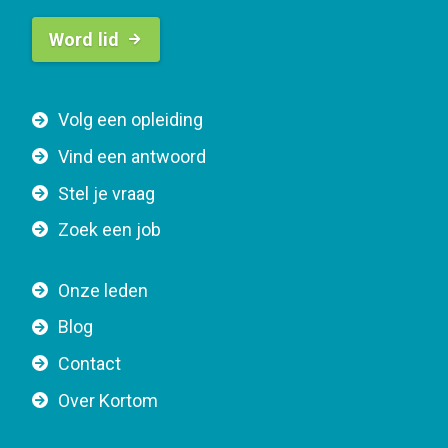
B
Word lid
u
t
t
F
Volg een opleiding
o
o
n
Vind een antwoord
o
n
Stel je vraag
t
a
e
v
Zoek een job
r
i
n
g
Onze leden
a
a
Blog
v
t
i
Contact
i
g
o
Over Kortom
a
n
t