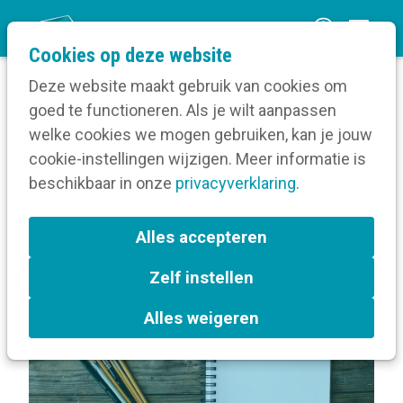
O
Cookies op deze website
p
Deze website maakt gebruik van cookies om
e
goed te functioneren. Als je wilt aanpassen
n
Volg een opleiding
welke cookies we mogen gebruiken, kan je jouw
Home
m
cookie-instellingen wijzigen. Meer informatie is
Over Indesign voor communicatieprofessionals
e
beschikbaar in onze
privacyverklaring
.
n
Terug naar bijeenkomsten-overzicht
u
Alles accepteren
Zelf instellen
In de kijker
Gent
Alles weigeren
Beeldmateriaal