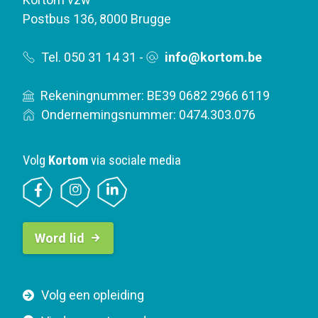
Postbus 136
,
8000 Brugge
Tel. 050 31 14 31
-
info@kortom.be
Rekeningnummer: BE39 0682 2966 6119
Ondernemingsnummer: 0474.303.076
Volg
Kortom
via sociale media
B
Word lid
u
t
t
F
Volg een opleiding
o
o
n