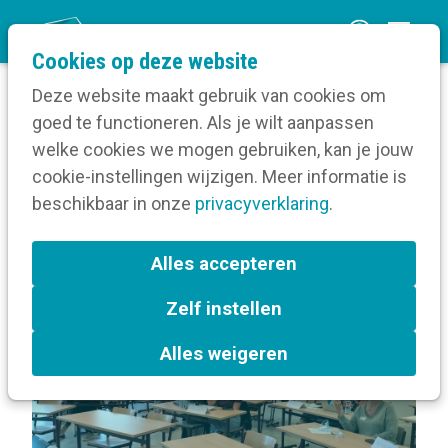
O
Cookies op deze website
p
Deze website maakt gebruik van cookies om
e
goed te functioneren. Als je wilt aanpassen
n
Volg een opleiding
welke cookies we mogen gebruiken, kan je jouw
Home
m
cookie-instellingen wijzigen. Meer informatie is
Over Bouwstenen voor een intranet
e
beschikbaar in onze
privacyverklaring
.
n
Terug naar bijeenkomsten-overzicht
u
Alles accepteren
Zelf instellen
In de kijker
Intranet
Alles weigeren
Antwerpen