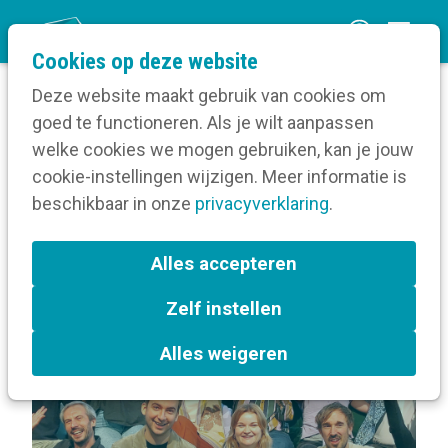
O
Cookies op deze website
p
Deze website maakt gebruik van cookies om
e
goed te functioneren. Als je wilt aanpassen
n
Volg een opleiding
welke cookies we mogen gebruiken, kan je jouw
Home
m
cookie-instellingen wijzigen. Meer informatie is
Over Word meesterframer
e
beschikbaar in onze
privacyverklaring
.
n
Terug naar bijeenkomsten-overzicht
u
Alles accepteren
Zelf instellen
In de kijker
Gent
Alles weigeren
Gedragsverandering