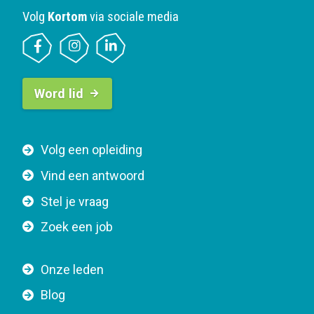
Volg
Kortom
via sociale media
B
Word lid
u
t
t
F
Volg een opleiding
o
o
n
Vind een antwoord
o
n
Stel je vraag
t
a
e
v
Zoek een job
r
i
n
g
Onze leden
a
a
Blog
v
t