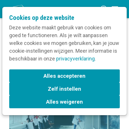
O
Cookies op deze website
p
Deze website maakt gebruik van cookies om
e
goed te functioneren. Als je wilt aanpassen
n
Volg een opleiding
welke cookies we mogen gebruiken, kan je jouw
Home
m
cookie-instellingen wijzigen. Meer informatie is
Locatie van Collegagroep ziekenhuizen Oost-
e
beschikbaar in onze
Vlaanderen
privacyverklaring
.
n
u
Terug naar bijeenkomsten-overzicht
Alles accepteren
Zelf instellen
Alles weigeren