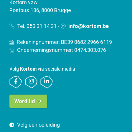
Kortom vzw
Postbus 136
,
8000 Brugge
Tel. 050 31 14 31
-
info@kortom.be
Rekeningnummer: BE39 0682 2966 6119
Ondernemingsnummer: 0474.303.076
Volg
Kortom
via sociale media
B
Word lid
u
t
t
F
Volg een opleiding
o
o