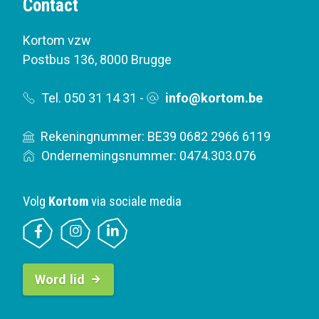
Contact
Kortom vzw
Postbus 136
,
8000 Brugge
Tel. 050 31 14 31
-
info@kortom.be
Rekeningnummer: BE39 0682 2966 6119
Ondernemingsnummer: 0474.303.076
Volg
Kortom
via sociale media
B
Word lid
u
t
t