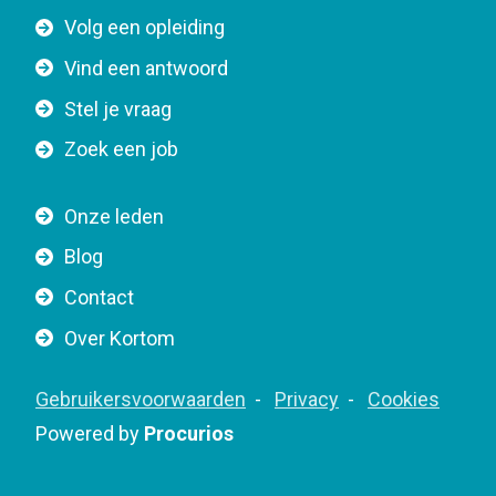
F
Volg een opleiding
o
o
n
Vind een antwoord
o
n
Stel je vraag
t
a
e
v
Zoek een job
r
i
n
g
Onze leden
a
a
Blog
v
t
i
Contact
i
g
o
Over Kortom
a
n
t
F
Gebruikersvoorwaarden
Privacy
Cookies
i
o
Powered by
Procurios
o
o
n
t