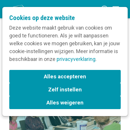
O
Cookies op deze website
p
Deze website maakt gebruik van cookies om
e
goed te functioneren. Als je wilt aanpassen
n
Volg een opleiding
welke cookies we mogen gebruiken, kan je jouw
Home
m
cookie-instellingen wijzigen. Meer informatie is
Over Intervisiegroep communicatie
e
beschikbaar in onze
(middel)grote socialprofitorganisaties
privacyverklaring
.
n
u
Terug naar bijeenkomsten-overzicht
Alles accepteren
Zelf instellen
Mechelen
Alles weigeren