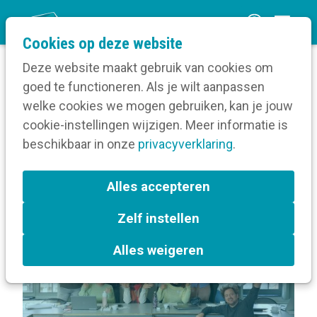
O
Cookies op deze website
p
Deze website maakt gebruik van cookies om
e
goed te functioneren. Als je wilt aanpassen
n
Volg een opleiding
welke cookies we mogen gebruiken, kan je jouw
Home
m
cookie-instellingen wijzigen. Meer informatie is
Over Werv(el)end schrijven
e
beschikbaar in onze
privacyverklaring
.
n
Terug naar bijeenkomsten-overzicht
u
Alles accepteren
Zelf instellen
In de kijker
Brussel
Alles weigeren
Copywriting