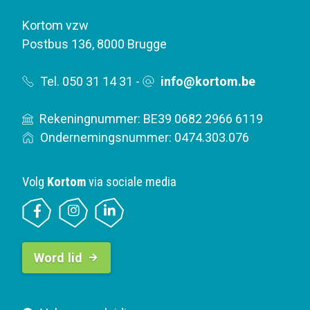
Kortom vzw
Postbus 136
,
8000 Brugge
Tel. 050 31 14 31
-
info@kortom.be
Rekeningnummer: BE39 0682 2966 6119
Ondernemingsnummer: 0474.303.076
Volg
Kortom
via sociale media
B
Word lid
u
t
t
F