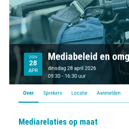
o
n
Mediabeleid en omg
2026
28
dinsdag 28 april 2026
APR
09:30 - 16:30 uur
Over
Sprekers
Locatie
Aanmelden
Mediarelaties op maat