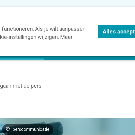
nze leden
Blog
Contact
Over Kortom
functioneren. Als je wilt aanpassen
Alles accep
ie-instellingen wijzigen. Meer
olg een opleiding
Verruim je kennis
St
gaan met de pers
perscommunicatie