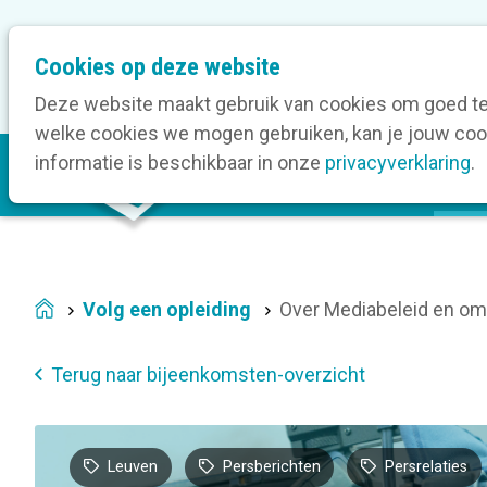
M
Cookies op deze website
Onze bedrijfsleden
O
e
t
Deze website maakt gebruik van cookies om goed te 
a
welke cookies we mogen gebruiken, kan je jouw cook
M
n
informatie is beschikbaar in onze
privacyverklaring
.
V
a
a
i
v
n
i
n
g
a
a
Volg een opleiding
Over Mediabeleid en om
Home
v
t
i
i
Terug naar bijeenkomsten-overzicht
g
o
a
n
t
Leuven
Persberichten
Persrelaties
i