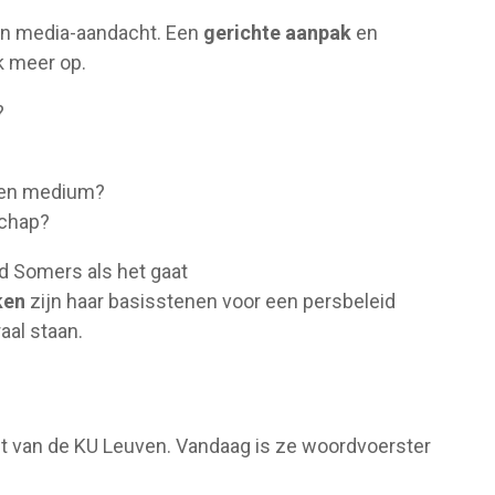
en media-aandacht. Een
gerichte aanpak
en
k meer op.
?
een medium?
schap?
id Somers als het gaat
ken
zijn haar basisstenen voor een persbeleid
aal staan.
t van de KU Leuven. Vandaag is ze woordvoerster