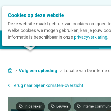
M
Cookies op deze website
Onze bedrijfsleden
O
e
t
Deze website maakt gebruik van cookies om goed te 
a
welke cookies we mogen gebruiken, kan je jouw cook
M
n
informatie is beschikbaar in onze
privacyverklaring
.
V
a
a
i
v
n
i
n
g
a
a
Volg een opleiding
Locatie van De interne 
Home
v
t
i
i
Terug naar bijeenkomsten-overzicht
g
o
a
n
t
In de kijker
Leuven
Interne communic
i