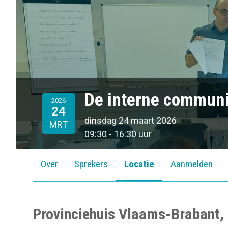
o
n
De interne communic
2026
24
dinsdag 24 maart 2026
MRT
09:30 - 16:30 uur
Over
Sprekers
Locatie
Aanmelden
Provinciehuis Vlaams-Brabant,