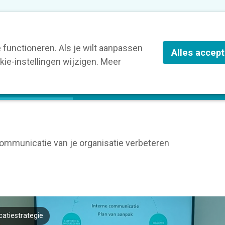
nze leden
Blog
Contact
Over Kortom
functioneren. Als je wilt aanpassen
Alles accep
ie-instellingen wijzigen. Meer
olg een opleiding
Verruim je kennis
St
communicatie van je organisatie verbeteren
atiestrategie