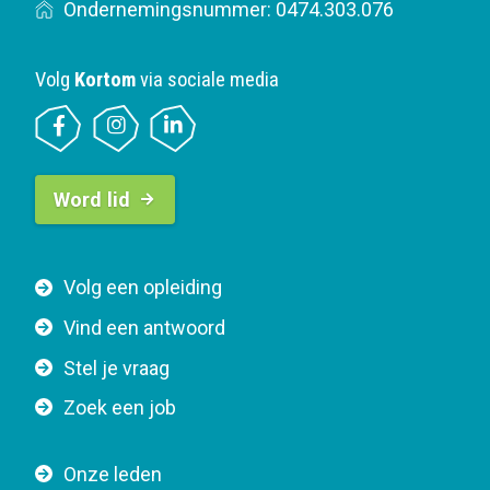
Ondernemingsnummer: 0474.303.076
Volg
Kortom
via sociale media
B
Word lid
u
t
t
F
Volg een opleiding
o
o
n
Vind een antwoord
o
n
Stel je vraag
t
a
e
v
Zoek een job
r
i
n
g
Onze leden
a