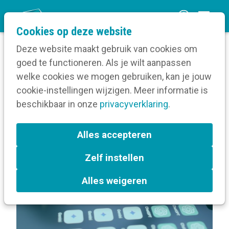
O
Cookies op deze website
p
Deze website maakt gebruik van cookies om
e
goed te functioneren. Als je wilt aanpassen
n
Volg een opleiding
welke cookies we mogen gebruiken, kan je jouw
Home
m
cookie-instellingen wijzigen. Meer informatie is
Over ChatGPT op jouw maat: prompts én agents
e
beschikbaar in onze
privacyverklaring
.
n
Terug naar bijeenkomsten-overzicht
u
Alles accepteren
Zelf instellen
Leuven
Artificiële intelligentie
Alles weigeren