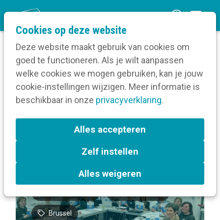
O
Cookies op deze website
p
Deze website maakt gebruik van cookies om
e
goed te functioneren. Als je wilt aanpassen
n
Volg een opleiding
welke cookies we mogen gebruiken, kan je jouw
Home
m
cookie-instellingen wijzigen. Meer informatie is
Locatie van Basisopleiding Communicatie voor
e
beschikbaar in onze
socialprofitorganisaties
privacyverklaring
.
n
u
Terug naar bijeenkomsten-overzicht
Alles accepteren
Zelf instellen
Communicatiebeleidsplan
Alles weigeren
Sociale media
Doelgroepen
Brussel