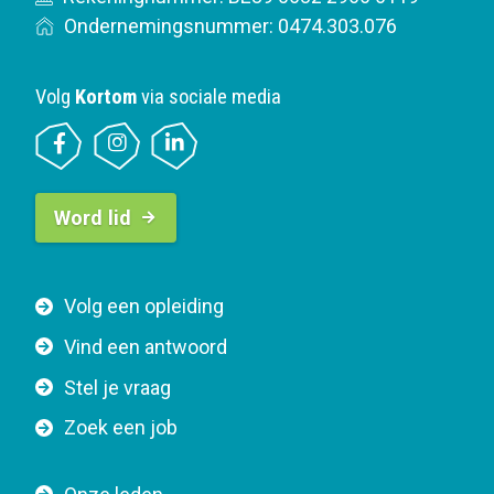
Ondernemingsnummer: 0474.303.076
Volg
Kortom
via sociale media
B
Word lid
u
t
t
F
Volg een opleiding
o
o
n
Vind een antwoord
o
n
Stel je vraag
t
a
e
v
Zoek een job
r
i
n
g