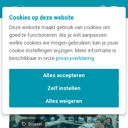
O
Cookies op deze website
p
Deze website maakt gebruik van cookies om
e
goed te functioneren. Als je wilt aanpassen
n
Volg een opleiding
welke cookies we mogen gebruiken, kan je jouw
Home
m
cookie-instellingen wijzigen. Meer informatie is
Over Basisopleiding Communicatie voor
e
beschikbaar in onze
socialprofitorganisaties
privacyverklaring
.
n
u
Terug naar bijeenkomsten-overzicht
Alles accepteren
Zelf instellen
Communicatiebeleidsplan
Alles weigeren
Sociale media
Doelgroepen
Brussel