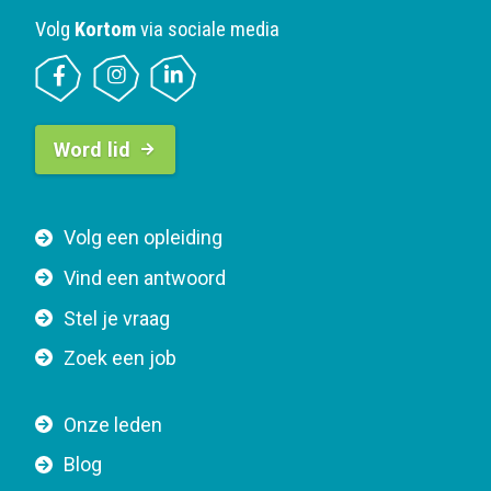
Volg
Kortom
via sociale media
B
Word lid
u
t
t
F
Volg een opleiding
o
o
n
Vind een antwoord
o
n
Stel je vraag
t
a
e
v
Zoek een job
r
i
n
g
Onze leden
a
a
Blog
v
t