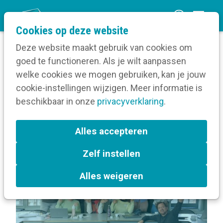
O
Cookies op deze website
p
Deze website maakt gebruik van cookies om
e
goed te functioneren. Als je wilt aanpassen
n
Volg een opleiding
welke cookies we mogen gebruiken, kan je jouw
Home
m
cookie-instellingen wijzigen. Meer informatie is
Locatie van Schrijven met AI
e
beschikbaar in onze
privacyverklaring
.
n
Terug naar bijeenkomsten-overzicht
u
Alles accepteren
Zelf instellen
Content
Artificiële intelligentie
Alles weigeren
Brussel
Copywriting