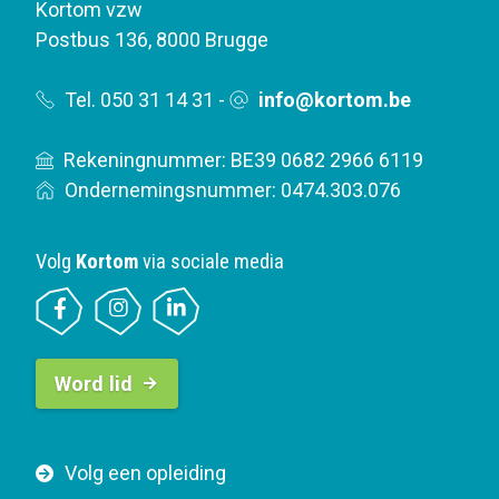
Kortom vzw
Postbus 136
,
8000 Brugge
Tel. 050 31 14 31
-
info@kortom.be
Rekeningnummer: BE39 0682 2966 6119
Ondernemingsnummer: 0474.303.076
Volg
Kortom
via sociale media
B
Word lid
u
t
t
F
Volg een opleiding
o
o