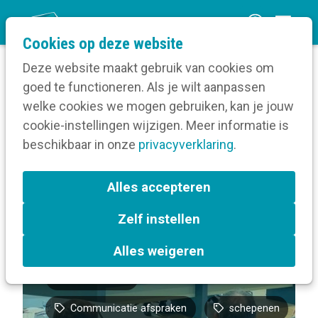
O
Cookies op deze website
p
Deze website maakt gebruik van cookies om
e
goed te functioneren. Als je wilt aanpassen
n
Volg een opleiding
welke cookies we mogen gebruiken, kan je jouw
Home
m
cookie-instellingen wijzigen. Meer informatie is
Over Inspiratieavond schepenen van
e
beschikbaar in onze
communicatie - Beringen
privacyverklaring
.
n
u
Terug naar bijeenkomsten-overzicht
Alles accepteren
Zelf instellen
Communicatiebeleidsplan
Alles weigeren
Verkiezingen
Communicatie afspraken
schepenen