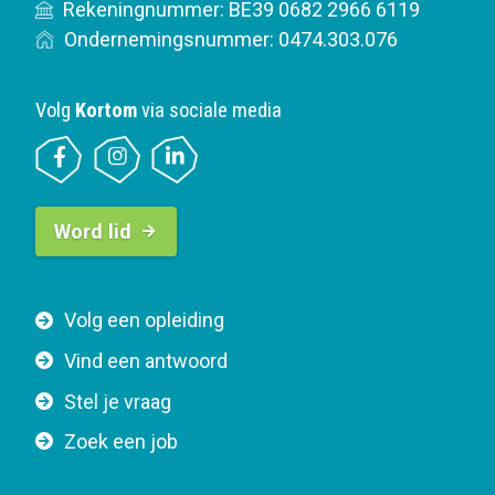
Rekeningnummer: BE39 0682 2966 6119
Ondernemingsnummer: 0474.303.076
Volg
Kortom
via sociale media
B
Word lid
u
t
t
F
Volg een opleiding
o
o
n
Vind een antwoord
o
n
Stel je vraag
t
a
e
v
Zoek een job
r
i
n