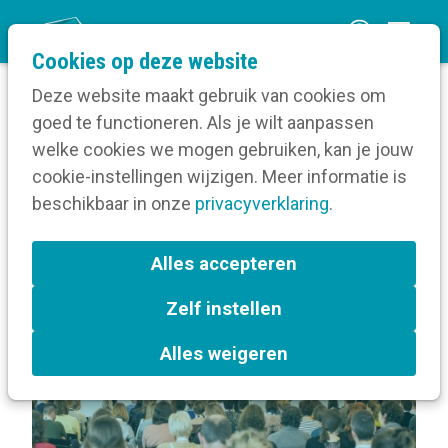
O
Cookies op deze website
p
Deze website maakt gebruik van cookies om
e
goed te functioneren. Als je wilt aanpassen
n
Volg een opleiding
welke cookies we mogen gebruiken, kan je jouw
Home
m
cookie-instellingen wijzigen. Meer informatie is
Over Heerlijk Helderdag
e
beschikbaar in onze
privacyverklaring
.
n
Terug naar bijeenkomsten-overzicht
u
Alles accepteren
Zelf instellen
Alles weigeren