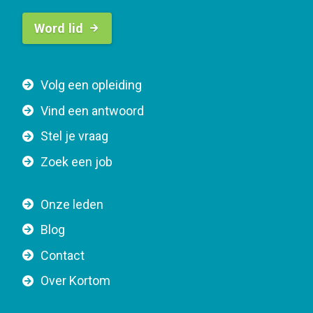
B
Word lid
u
t
t
F
Volg een opleiding
o
o
n
Vind een antwoord
o
n
Stel je vraag
t
a
e
v
Zoek een job
r
i
n
g
Onze leden
a
a
Blog
v
t
i
Contact
i
g
o
Over Kortom
a
n
t