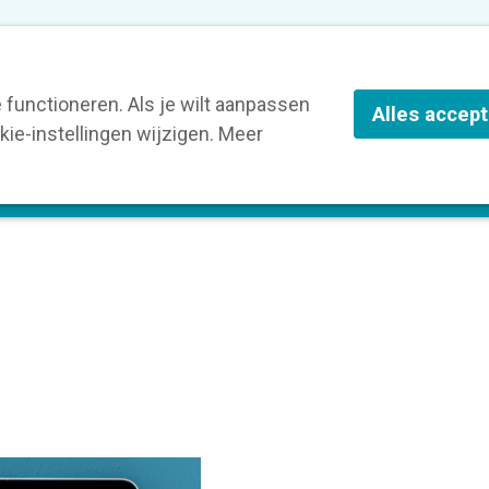
nze leden
Blog
Contact
Over Kortom
functioneren. Als je wilt aanpassen
Alles accep
ie-instellingen wijzigen. Meer
olg een opleiding
Verruim je kennis
St