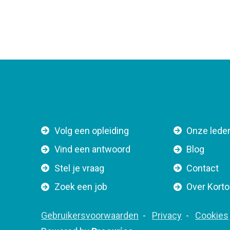
F
Volg een opleiding
Onze lede
o
Vind een antwoord
Blog
o
Stel je vraag
Contact
t
e
Zoek een job
Over Kort
r
n
F
Gebruikersvoorwaarden
Privacy
Cookies
a
o