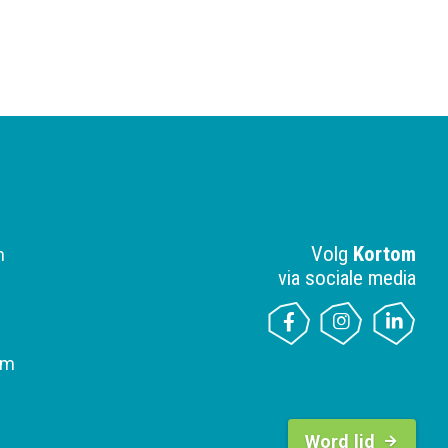
Volg
Kortom
n
via sociale media
om
B
u
Word lid