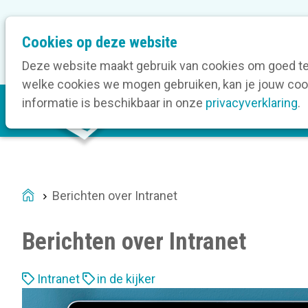
M
Cookies op deze website
Onze bedrijfsleden
O
e
t
Deze website maakt gebruik van cookies om goed te 
a
welke cookies we mogen gebruiken, kan je jouw cook
M
n
informatie is beschikbaar in onze
privacyverklaring
.
V
a
a
i
v
n
i
n
g
a
a
Berichten over Intranet
Home
v
t
i
i
Berichten over Intranet
g
o
a
n
L
t
Intranet
in de kijker
a
i