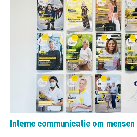
b
o
e
n
l
s
:
Interne communicatie om mensen 