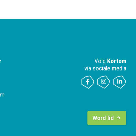
Volg
Kortom
n
via sociale media
om
B
u
Word lid
t
t