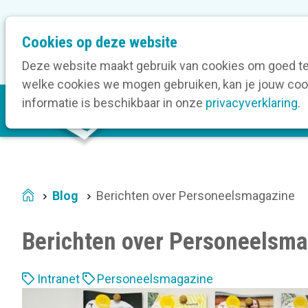
M
Cookies op deze website
Onze bedrijfsleden
O
e
t
Deze website maakt gebruik van cookies om goed te 
a
welke cookies we mogen gebruiken, kan je jouw cook
M
n
informatie is beschikbaar in onze
privacyverklaring
.
V
a
a
i
v
n
i
n
g
a
a
Blog
Berichten over Personeelsmagazine
Home
v
t
i
i
Berichten over Personeelsm
g
o
a
n
L
t
Intranet
Personeelsmagazine
a
i