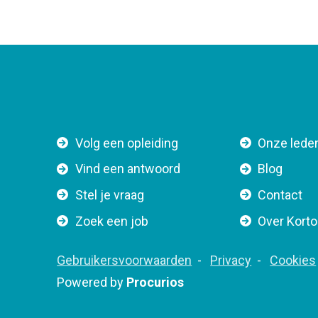
F
Volg een opleiding
Onze lede
o
Vind een antwoord
Blog
o
Stel je vraag
Contact
t
e
Zoek een job
Over Kort
r
n
F
Gebruikersvoorwaarden
Privacy
Cookies
a
o
Powered by
Procurios
v
o
i
t