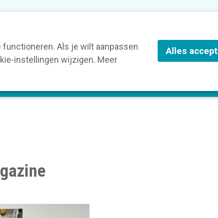
nze leden
Blog
Contact
Over Kortom
functioneren. Als je wilt aanpassen
Alles accep
ie-instellingen wijzigen. Meer
olg een opleiding
Verruim je kennis
St
agazine