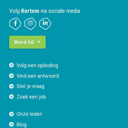
Volg
Kortom
via sociale media
B
Word lid
u
t
t
F
Volg een opleiding
o
o
n
Vind een antwoord
o
n
Stel je vraag
t
a
e
v
Zoek een job
r
i
n
g
Onze leden
a
a
Blog
v
t