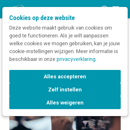
O
Cookies op deze website
p
Deze website maakt gebruik van cookies om
e
goed te functioneren. Als je wilt aanpassen
n
Berichten over Aftermovie
welke cookies we mogen gebruiken, kan je jouw
Home
m
cookie-instellingen wijzigen. Meer informatie is
e
beschikbaar in onze
privacyverklaring
.
Berichten over Aftermovie
n
u
Alles accepteren
L
Aftermovie
a
Zelf instellen
b
e
Alles weigeren
l
s
: