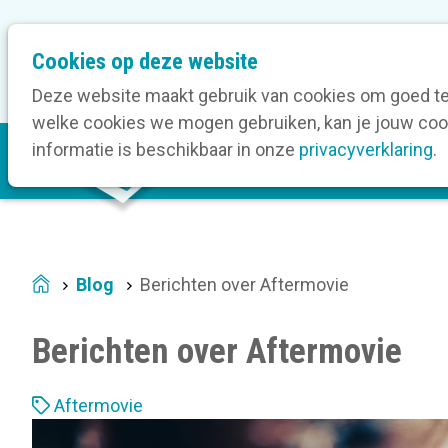
M
Cookies op deze website
Onze bedrijfsleden
O
e
t
Deze website maakt gebruik van cookies om goed te 
a
welke cookies we mogen gebruiken, kan je jouw cook
M
n
informatie is beschikbaar in onze
privacyverklaring
.
V
a
a
i
v
n
i
n
g
a
a
Blog
Berichten over Aftermovie
Home
v
t
i
i
Berichten over Aftermovie
g
o
a
n
L
t
Aftermovie
a
i