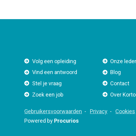
F
Volg een opleiding
Onze lede
o
Vind een antwoord
Blog
o
Stel je vraag
Contact
t
e
Zoek een job
Over Kort
r
n
F
Gebruikersvoorwaarden
Privacy
Cookies
a
o
Powered by
Procurios
v
o
i
t