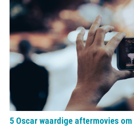
b
o
e
n
l
s
:
5 Oscar waardige aftermovies om i