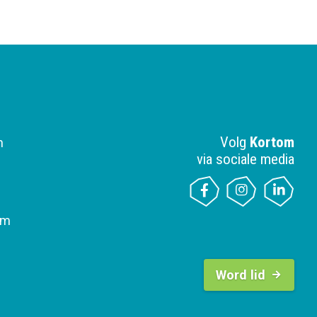
Volg
Kortom
n
via sociale media
om
B
u
Word lid
t
t