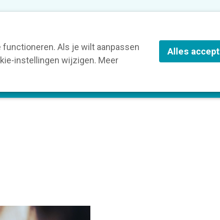
nze leden
Blog
Contact
Over Kortom
functioneren. Als je wilt aanpassen
Alles accep
ie-instellingen wijzigen. Meer
olg een opleiding
Verruim je kennis
St