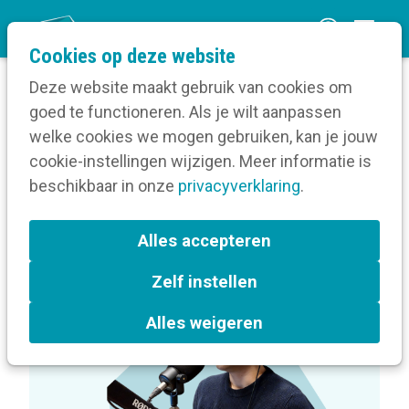
O
Cookies op deze website
p
Deze website maakt gebruik van cookies om
e
goed te functioneren. Als je wilt aanpassen
n
Over Kortom
Podcast
welke cookies we mogen gebruiken, kan je jouw
Home
m
cookie-instellingen wijzigen. Meer informatie is
Ontdek de podcast Communicatiehelden
e
beschikbaar in onze
privacyverklaring
.
n
Afleveringen podcast
u
Alles accepteren
Communicatiehelden
Zelf instellen
Alles weigeren