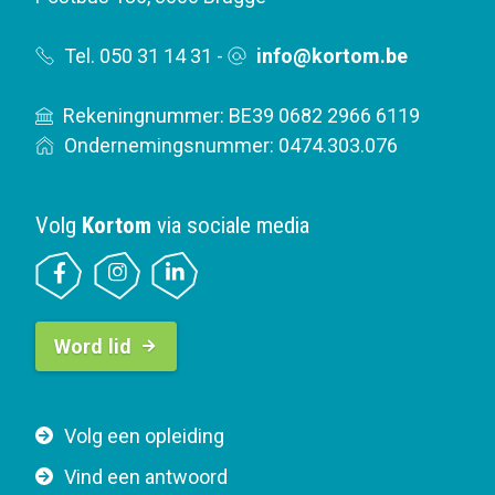
Tel. 050 31 14 31
-
info@kortom.be
Rekeningnummer: BE39 0682 2966 6119
Ondernemingsnummer: 0474.303.076
Volg
Kortom
via sociale media
B
Word lid
u
t
t
F
Volg een opleiding
o
o
n
Vind een antwoord
o