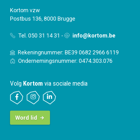
Kortom vzw
Postbus 136
,
8000 Brugge
Tel. 050 31 14 31
-
info@kortom.be
Rekeningnummer: BE39 0682 2966 6119
Ondernemingsnummer: 0474.303.076
Volg
Kortom
via sociale media
B
Word lid
u
t
t