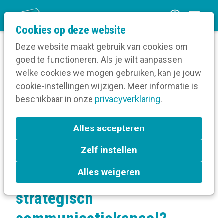
O
Cookies op deze website
p
Deze website maakt gebruik van cookies om
e
goed te functioneren. Als je wilt aanpassen
n
Verruim je kennis
welke cookies we mogen gebruiken, kan je jouw
Home
m
cookie-instellingen wijzigen. Meer informatie is
Interne communicatie
e
beschikbaar in onze
Interne communicatiekanalen
privacyverklaring
.
n
Hoe maak je van infoschermen een strategisch
communicatiekanaal?
u
Alles accepteren
Zelf instellen
Hoe maak je van
Alles weigeren
infoschermen een
strategisch