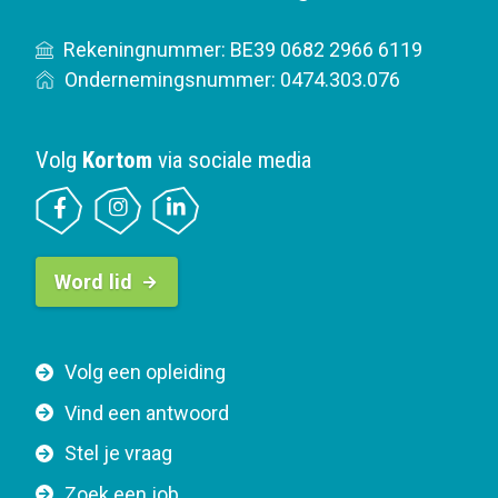
Rekeningnummer: BE39 0682 2966 6119
Ondernemingsnummer: 0474.303.076
Volg
Kortom
via sociale media
B
Word lid
u
t
t
F
Volg een opleiding
o
o
n
Vind een antwoord
o
n
Stel je vraag
t
a
e
v
Zoek een job