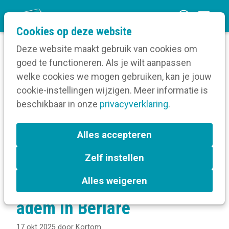
O
Cookies op deze website
p
Deze website maakt gebruik van cookies om
e
goed te functioneren. Als je wilt aanpassen
n
Verruim je kennis
welke cookies we mogen gebruiken, kan je jouw
Home
m
cookie-instellingen wijzigen. Meer informatie is
Interne communicatie
e
beschikbaar in onze
Inleiding tot interne communicatie
privacyverklaring
.
n
Donkie geeft interne communicatie een nieuwe
adem in Berlare
u
Alles accepteren
Zelf instellen
Donkie geeft interne
Alles weigeren
communicatie een nieuwe
adem in Berlare
17 okt 2025
door
Kortom